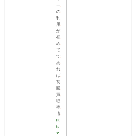
ー
の
利
用
が
初
め
て
で
あ
れ
ば
初
回
買
取
率
適
ht
tp
s: