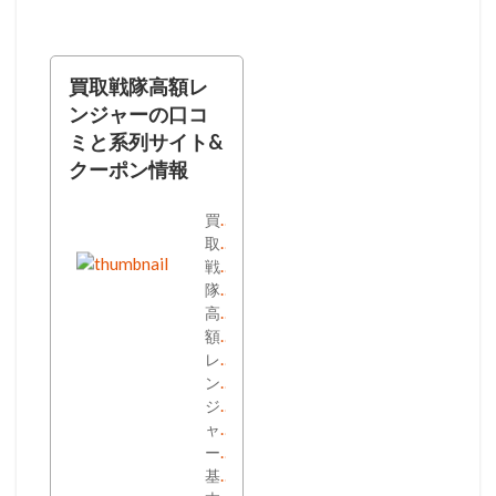
買取戦隊高額レ
ンジャーの口コ
ミと系列サイト&
クーポン情報
買
取
戦
隊
高
額
レ
ン
ジ
ャ
ー
基