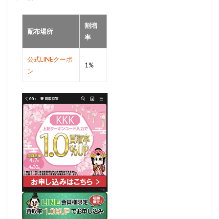
割増
配布場所
率
公式LINEクーポ
1%
ン