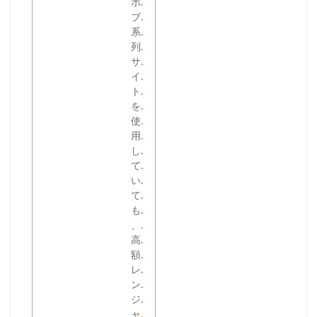
ボ
ブ
系
列
サ
イ
ト
を
使
用
し
て
い
て
も
、
高
額
レ
ン
ジ
ャ