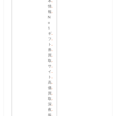
本
情
報
N
o
1
ギ
フ
ト
券
買
取
サ
イ
ト
高
価
買
取
深
夜
振