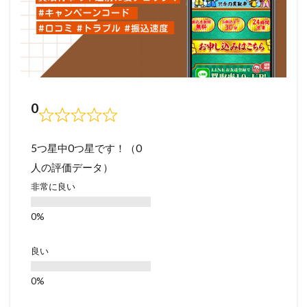
0
5つ星中0つ星です！（0
人の評価データ）
非常に良い
良い