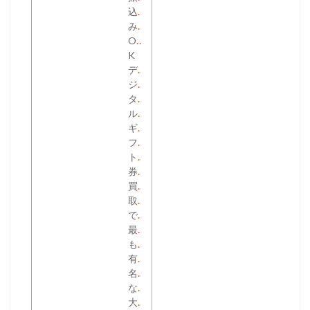
込
み
O
K
デ
ジ
タ
ル
ギ
フ
ト
券
買
取
で
最
も
有
名
な
大