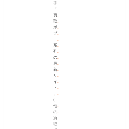
手
「
買
取
ボ
ブ
」
系
列
の
最
新
サ
イ
ト
。
(
他
の
買
取