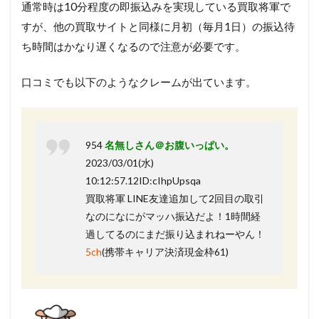
通常時は10分程度の即振込みを実現している買取将軍で
すが、他の買取サイトと同様に月初（毎月1日）の振込待
ち時間はかなり遅くなるので注意が必要です。
口コミでも以下のようなクレームが出ています。
954
名無しさん＠お腹いっぱい。
2023/03/01(水)
10:12:57.12ID:cIhpUpsqa
買取将軍 LINE友達追加して2回目の取引
なのになにがマッハ振込だよ！1時間経
過してるのにまだ振り込まれねーやん！
5ch
(携帯キャリア決済現金枠61)