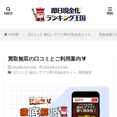
HOME
【口コミ】後払いアプリ即日現金化サイト
買取無双の
買取無双の口コミとご利用案内🔰
2024年4月10日
2024年4月10日
【口コミ】後払いアプリ即日現金化サイト
,
買取無双
*当サイトにはプロモーションが含まれます。