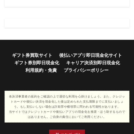
ギフト券買取サイト
後払いアプリ即日現金化サイト
ギフト券別即日現金化
キャリア決済別即日現金化
利用規約・免責
プライバシーポリシー
各決済事業者の規約をご確認の上で適切な利用を心掛けましょう。また、クレジッ
トカードや後払い決済を現金化した後は定められた支払期限までに支払いましょ
う。もし支払いしない場合は詐欺罪や横領罪に問われる可能性があります。
当サイトではクレジットカードや後払いアプリの現金化を推奨・ほう助するもので
はありません。ご自身の責任においてご利用ください。